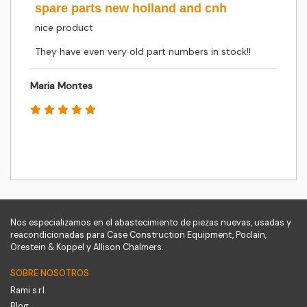
spare parts new holland and cnh
nice product
They have even very old part numbers in stock!!
Maria Montes
Nos especializamos en el abastecimiento de piezas nuevas, usadas y
reacondicionadas para Case Construction Equipment, Poclain,
Orestein & Koppel y Allison Chalmers.
SOBRE NOSOTROS
Rami s.r.l.
Blog