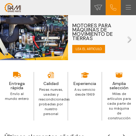
MOTORES PARA
MÁQUINAS DE
MOVIMIENTO DE
TIERRAS
LEA EL ARTICULO
Entrega
Calidad
Experiencia
Amplia
rápida
selección
Piezas nuevas,
A su servicio
Envío al
Miles de
usadas y
desde 1969
mundo entero
artículos para
reacondicionadas
cada parte de
probadas por
su máquina
nuestro
de
personal
construcción