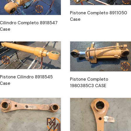
Pistone Completo 8911050
Case
Cilindro Completo 8918547
Case
Pistone Cilindro 8918545
Pistone Completo
Case
1980385C3 CASE