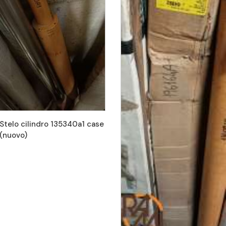
Stelo cilindro 135340a1 case
(nuovo)