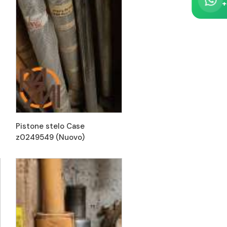
+
Pistone stelo Case
z0249549 (Nuovo)