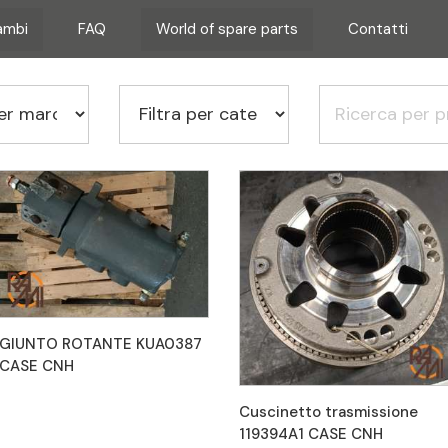
cambi
FAQ
World of spare parts
Contatti
GIUNTO ROTANTE KUA0387
CASE CNH
Cuscinetto trasmissione
119394A1 CASE CNH