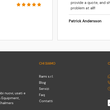
provide a quote, and sh
problem at all!!
Patrick Andersson
CHI SIAMO
C
Rami s.r.l.
Blog
Servizi
bi nuovi, usati e
Faq
n Equipment,
Contatti
 Chalmers