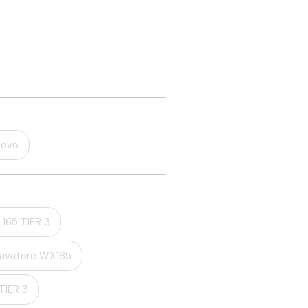
ovo
165 TIER 3
avatore WX185
TIER 3