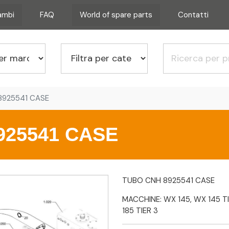
cambi
FAQ
World of spare parts
Contatti
8925541 CASE
925541 CASE
TUBO CNH 8925541 CASE
MACCHINE: WX 145, WX 145 TI
185 TIER 3