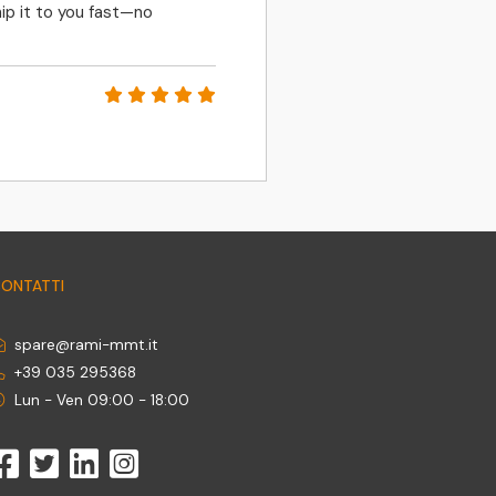
ip it to you fast—no
PETR MATLER
ONTATTI
spare@rami-mmt.it
+39 035 295368
Lun - Ven 09:00 - 18:00