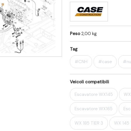
Peso
2,00 kg
Tag
#CNH
#case
#nu
Veicoli compatibili
Escavatore WX145
WX 
Escavatore WX165
Esc
WX 185 TIER 3
WX 145 