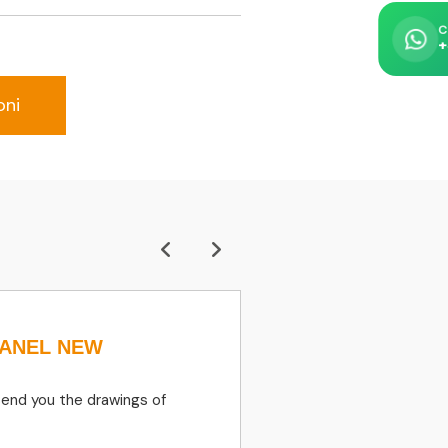
C
+
oni
PANEL NEW
410135-00273 
SOLENOID Va
DEVELON
send you the drawings of
FAST RESPONSES, 