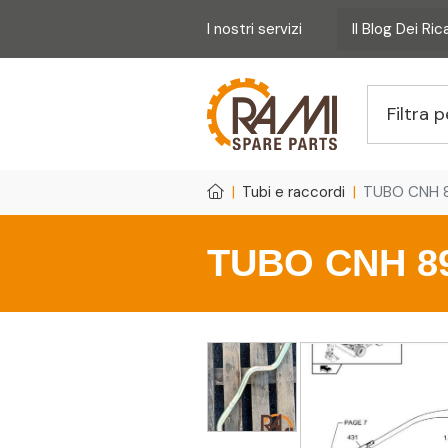
I nostri servizi
Il Blog Dei Ri
Tubi e raccordi
TUBO CNH 
TUBO CNH 8