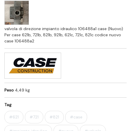
valvola di direzione impianto idraulico 106488a1 case (Nuovo)
Per case 621b, 721b, 821b, 921b, 621c, 721c, 821c codice nuovo
case 106488a2
Peso
4,49 kg
Tag
#621
#721
#821
#case