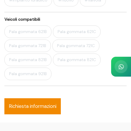
#impianto idraulico
#nuovo
#valvola
Veicoli compatibili
Pala gommata 621B
Pala gommata 621C
Pala gommata 721B
Pala gommata 721C
Pala gommata 821B
Pala gommata 821C
Pala gommata 921B
Richiesta informazioni