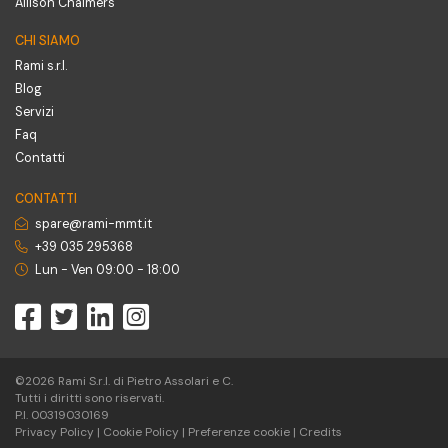
Allison Chalmers
CHI SIAMO
Rami s.r.l.
Blog
Servizi
Faq
Contatti
CONTATTI
spare@rami-mmt.it
+39 035 295368
Lun - Ven 09:00 - 18:00
©2026 Rami S.r.l. di Pietro Assolari e C.
Tutti i diritti sono riservati.
P.I. 00319030169
Privacy Policy
|
Cookie Policy
|
Preferenze cookie
|
Credits