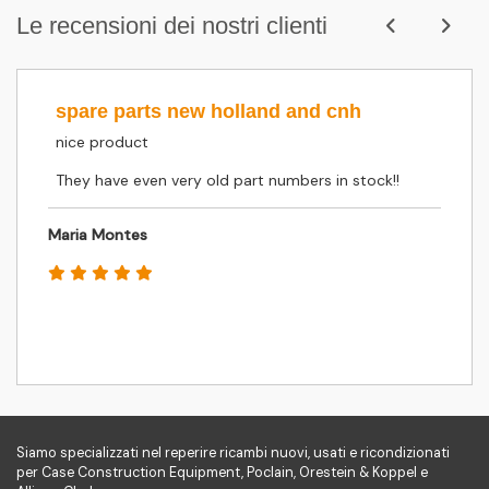
Le recensioni dei nostri clienti
spare parts new holland and cnh
nice product
They have even very old part numbers in stock!!
Maria Montes
Siamo specializzati nel reperire ricambi nuovi, usati e ricondizionati
per Case Construction Equipment, Poclain, Orestein & Koppel e