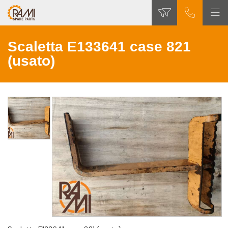
Scaletta E133641 case 821
(usato)