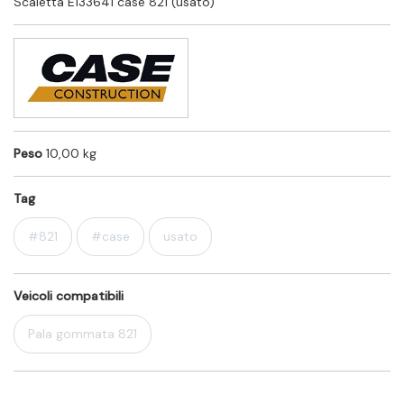
Scaletta E133641 case 821 (usato)
Peso
10,00 kg
Tag
#821
#case
usato
Veicoli compatibili
Pala gommata 821