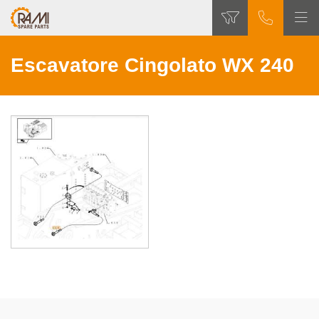
Escavatore Cingolato WX 240