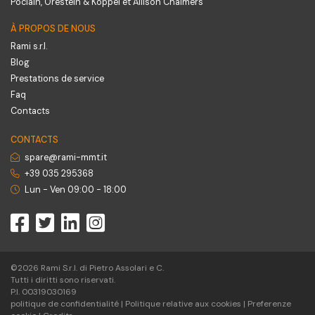
Poclain, Orestein & Koppel et Allison Chalmers
À PROPOS DE NOUS
Rami s.r.l.
Blog
Prestations de service
Faq
Contacts
CONTACTS
spare@rami-mmt.it
+39 035 295368
Lun - Ven 09:00 - 18:00
©2026 Rami S.r.l. di Pietro Assolari e C.
Tutti i diritti sono riservati.
P.I. 00319030169
politique de confidentialité
|
Politique relative aux cookies
|
Preferenze