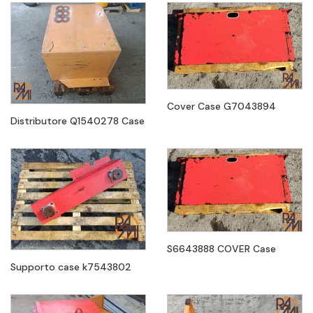
Cover Case G7043894
Distributore Q1540278 Case
S6643888 COVER Case
Supporto case k7543802