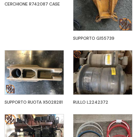
CERCHIONE R742087 CASE
SUPPORTO G155739
SUPPORTO RUOTA X5028281
RULLO L2242372