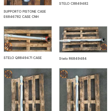
STELO C8849482
SUPPORTO PISTONE CASE
E6846782 CASE CNH
STELO Q8849471 CASE
Stelo R6849484