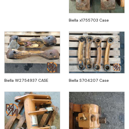
Biella x1755703 Case
Biella W2754937 CASE
Biella S704207 Case