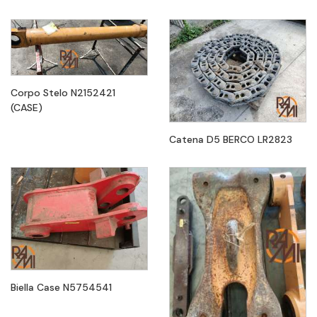
Corpo Stelo N2152421
(CASE)
Catena D5 BERCO LR2823
Biella Case N5754541