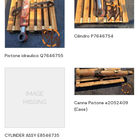
Cilindro P7646754
Pistone idraulico Q7646755
Canna Pistone e2052409
(Case)
CYLINDER ASSY E8546735