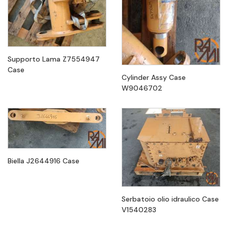
Supporto Lama Z7554947
Case
Cylinder Assy Case
W9046702
Biella J2644916 Case
Serbatoio olio idraulico Case
V1540283