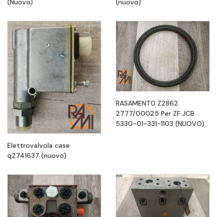
(Nuovo)
(nuovo)
RASAMENT0 Z2862
2777/00025 Per ZF JCB
5330-01-331-1103 (NUOVO)
Elettrovalvola case
q2741637 (nuovo)