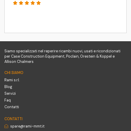
Siamo specializzati nel reperire ricambi nuovi, usati e ricondizionati
per Case Construction Equipment, Poclain, Orestein & Koppel e
Allison Chalmers
CHI SIAMO
Rami s.r.l.
Blog
Servizi
Faq
Contatti
CONTATTI
spare@rami-mmt.it