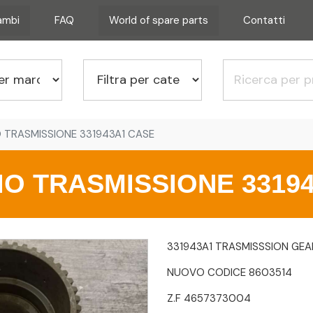
cambi
FAQ
World of spare parts
Contatti
 TRASMISSIONE 331943A1 CASE
O TRASMISSIONE 3319
331943A1 TRASMISSSION GEA
NUOVO CODICE 8603514
Z.F 4657373004