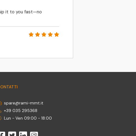
FAST RESPONSES, 
ip it to you fast—no
PETR MATLER
ONTATTI
spare@rami-mmt.it
+39 035 295368
Lun - Ven 09:00 - 18:00