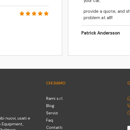
your car,
provide a quote, and sh
problem at all!!
Patrick Andersson
CHI SIAMO
C
Rami s.r.l.
Blog
Servizi
bi nuovi, usati e
Faq
n Equipment,
Contatti
 Chalmers