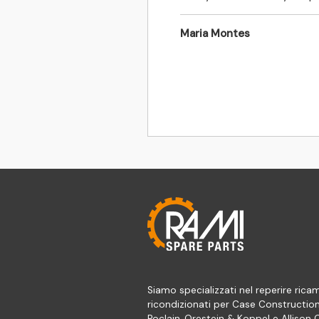
Maria Montes
Siamo specializzati nel reperire ricam
ricondizionati per Case Constructio
Poclain, Orestein & Koppel e Allison