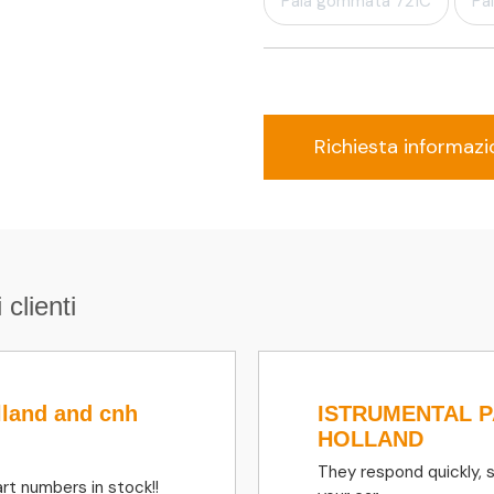
Pala gommata 721C
Pa
Richiesta informazi
 clienti
lland and cnh
ISTRUMENTAL 
HOLLAND
They respond quickly, 
rt numbers in stock!!