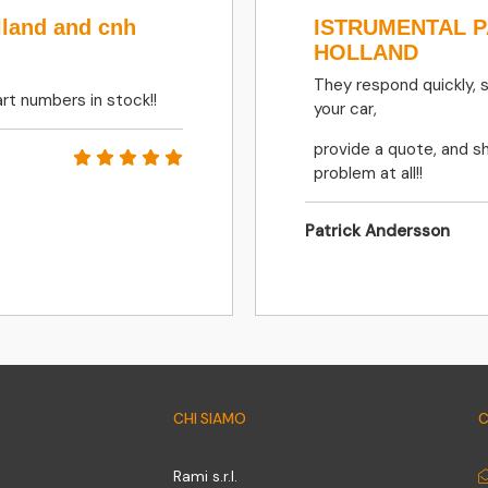
lland and cnh
ISTRUMENTAL 
HOLLAND
They respond quickly, 
rt numbers in stock!!
your car,
provide a quote, and sh
problem at all!!
Patrick Andersson
CHI SIAMO
C
Rami s.r.l.