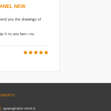
PANEL NEW
410135-00273 
SOLENOID Va
DEVELON
send you the drawings of
FAST RESPONSES, 
ip it to you fast—no
PETR MATLER
ONTATTI
spare@rami-mmt.it