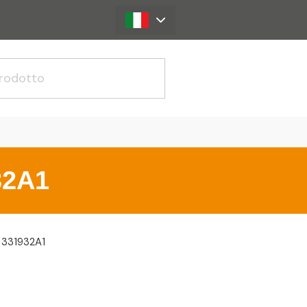
32A1
331932A1