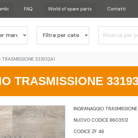
cambi
FAQ
World of spare parts
Contatti
 TRASMISSIONE 331932A1
O TRASMISSIONE 3319
INGRANAGGIO TRASMISSIONE 
NUOVO CODICE 8603512
CODICE ZF 46