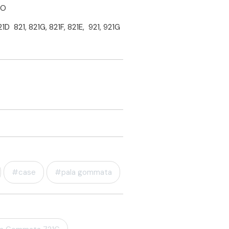
TO
1D 821, 821G, 821F, 821E, 921, 921G
#case
#pala gommata