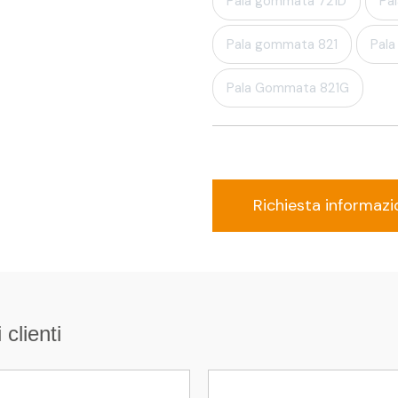
Pala gommata 721D
Pa
Pala gommata 821
Pal
Pala Gommata 821G
Richiesta informazi
 clienti