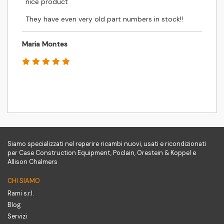
nice product
They have even very old part numbers in stock!!
Maria Montes
Siamo specializzati nel reperire ricambi nuovi, usati e ricondizionati
per Case Construction Equipment, Poclain, Orestein & Koppel e
Allison Chalmers
CHI SIAMO
Rami s.r.l.
Blog
Servizi