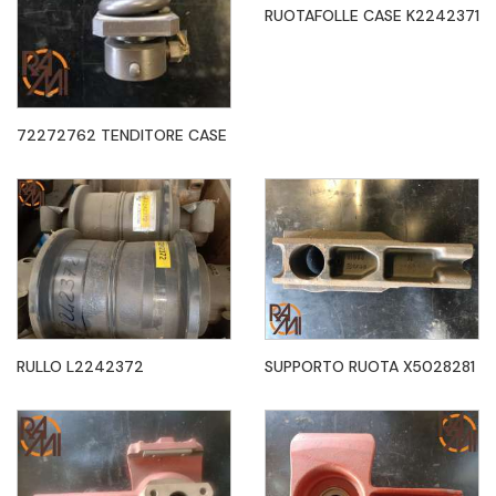
RUOTAFOLLE CASE K2242371
72272762 TENDITORE CASE
RULLO L2242372
SUPPORTO RUOTA X5028281