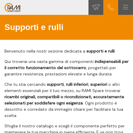
Supporti e rulli
Benvenuto nella nostr sezione dedicata a
supporti e rulli
.
Qui troverai una vasta gamma di componenti
indispensabili per
il corretto funzionamento del sottocarro
, progettati per
garantire resistenza, prestazioni elevate e lunga durata.
Che tu stia cercando
supporti
,
rulli inferiori
,
superiori
o altri
elementi essenziali per il tuo mezzo, su RAMI Spare troverai
ricambi originali, compatibili o ricondizionati, accuratamente
selezionati per soddisfare ogni esigenza
. Ogni prodotto è
descritto e corredato da immagini chiare per facilitare la tua
scelta.
Sfoglia il nostro catalogo e scegli il componente perfetto per
mantenere la tua macchina in piena efficienza. E se non trovi