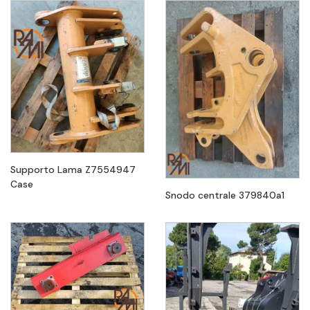
Supporto Lama Z7554947
Case
Snodo centrale 379840a1