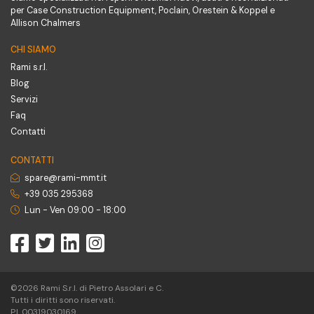
per Case Construction Equipment, Poclain, Orestein & Koppel e
Allison Chalmers
CHI SIAMO
Rami s.r.l.
Blog
Servizi
Faq
Contatti
CONTATTI
spare@rami-mmt.it
+39 035 295368
Lun - Ven 09:00 - 18:00
©2026 Rami S.r.l. di Pietro Assolari e C.
Tutti i diritti sono riservati.
P.I. 00319030169