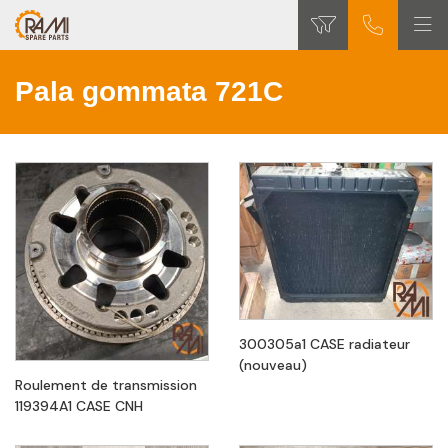
Pala gommata 721C
300305a1 CASE radiateur
(nouveau)
Roulement de transmission
119394A1 CASE CNH