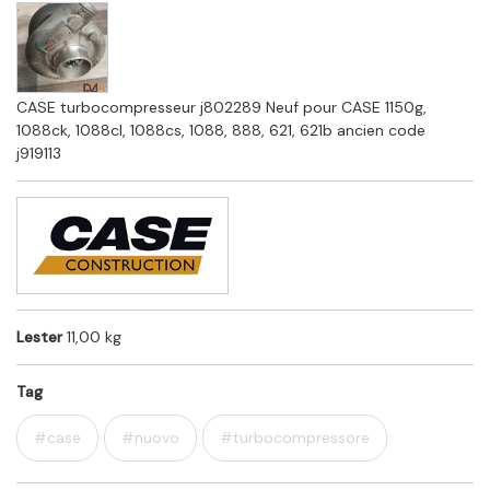
CASE turbocompresseur j802289 Neuf pour CASE 1150g,
1088ck, 1088cl, 1088cs, 1088, 888, 621, 621b ancien code
j919113
Lester
11,00 kg
Tag
#case
#nuovo
#turbocompressore