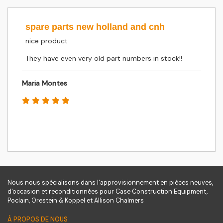
spare parts new holland and cnh
nice product
They have even very old part numbers in stock!!
Maria Montes
Nous nous spécialisons dans l'approvisionnement en pièces neuves,
d'occasion et reconditionnées pour Case Construction Equipment,
Poclain, Orestein & Koppel et Allison Chalmers
À PROPOS DE NOUS